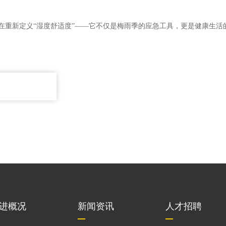
在重新定义“湿度舒适度”——它不仅是梅雨季的应急工具，更是健康生活
进概况
新闻资讯
人才招聘