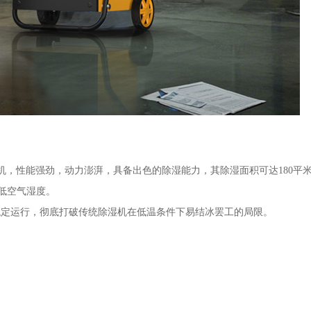
缩机，性能强劲，动力澎湃，具备出色的除湿能力，其除湿面积可达180平
低空气湿度。
续稳定运行，彻底打破传统除湿机在低温条件下易结冰罢工的局限。