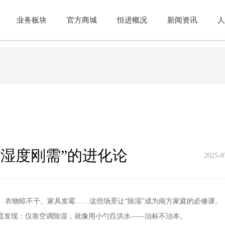
业务板块
业务板块
官方商城
官方商城
恒进概况
恒进概况
新闻资讯
新闻资讯
“湿度刚需”的进化论
2025-0
、衣物晾不干、家具发霉……这些场景让“除湿”成为南方家庭的必修课。
家庭发现：仅靠空调除湿，就像用小勺舀洪水——治标不治本。