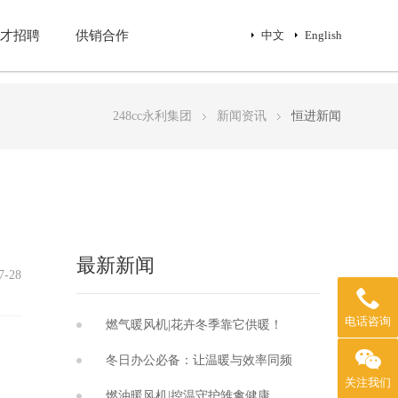
人才招聘
人才招聘
供销合作
供销合作
中文
中文
English
English
248cc永利集团
新闻资讯
恒进新闻
最新新闻
7-28
电话咨询
燃气暖风机|花卉冬季靠它供暖！
冬日办公必备：让温暖与效率同频
关注我们
燃油暖风机|控温守护雏禽健康