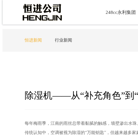
51La
248cc永利集团
248cc永利集团
248cc永利集团(中国)有限公司
恒进新闻
行业新闻
除湿机——从“补充角色”到
每年梅雨季，江南的雨丝总带着黏腻的触感，墙壁渗出水珠
传统认知中，空调被视为除湿的“万能钥匙”，但越来越多