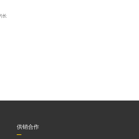
的长
供销合作